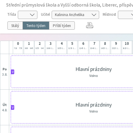
Střední průmyslová škola a Vyšší odborná škola, Liberec, přísp
Třída
Učitel
Místnost
Stálý
Tento týden
Příští týden
0
1
2
3
4
5
6
7
8
9
10
7:10
7:55
8:00
8:45
8:55
9:40
10:00
10:45
10:55
11:40
11:50
12:35
12:45
13:30
13:40
14:25
14:35
15:20
15:25
16:10
16:25
17:10
Hlavní prázdniny
po
V
3.8.
Volno
Hlavní prázdniny
út
V
4.8.
Volno