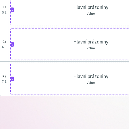
Hlavní prázdniny
st
V
5.8.
Volno
Hlavní prázdniny
čt
V
6.8.
Volno
Hlavní prázdniny
pá
V
7.8.
Volno