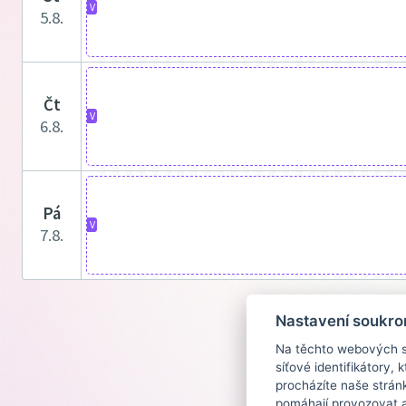
V
5.8.
čt
V
6.8.
pá
V
7.8.
Nastavení soukro
Na těchto webových st
síťové identifikátory,
procházíte naše strán
pomáhají provozovat a 