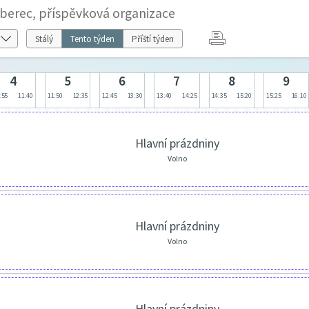
iberec, příspěvková organizace
Stálý
Tento týden
Příští týden
4
5
6
7
8
9
:55
11:40
11:50
12:35
12:45
13:30
13:40
14:25
14:35
15:20
15:25
16:10
Hlavní prázdniny
Volno
Hlavní prázdniny
Volno
Hlavní prázdniny