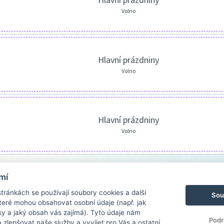
Volno
Hlavní prázdniny
Volno
Hlavní prázdniny
Volno
mí
ránkách se používají soubory cookies a další
Sou
 které mohou obsahovat osobní údaje (např. jak
ky a jaký obsah vás zajímá). Tyto údaje nám
Podr
zlepšovat naše služby a vyvíjet pro Vás a ostatní