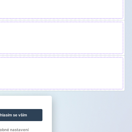
hlasím se vším
obné nastavení