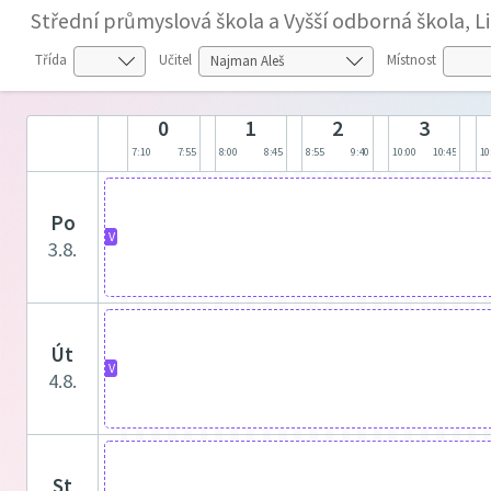
Střední průmyslová škola a Vyšší odborná škola, L
Třída
Učitel
Místnost
0
1
2
3
7:10
7:55
8:00
8:45
8:55
9:40
10:00
10:45
10
po
V
3.8.
út
V
4.8.
st