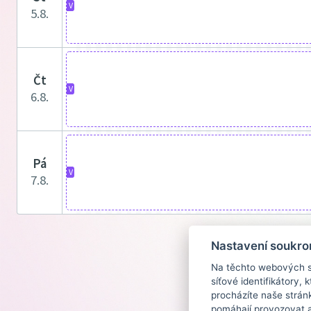
V
5.8.
čt
V
6.8.
pá
V
7.8.
Nastavení soukro
Na těchto webových st
síťové identifikátory,
procházíte naše strán
pomáhají provozovat a 