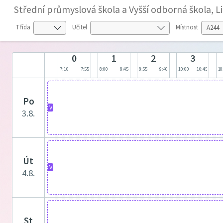
Střední průmyslová škola a Vyšší odborná škola, L
Třída
Učitel
Místnost
0
1
2
3
7:10
7:55
8:00
8:45
8:55
9:40
10:00
10:45
10
po
V
3.8.
út
V
4.8.
st