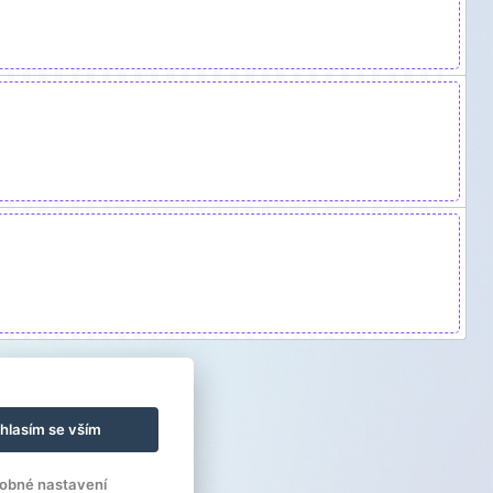
hlasím se vším
obné nastavení