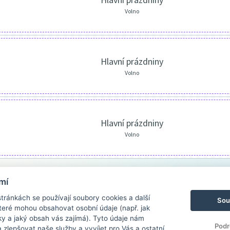
Volno
Hlavní prázdniny
Volno
Hlavní prázdniny
Volno
mí
ránkách se používají soubory cookies a další
Sou
 které mohou obsahovat osobní údaje (např. jak
ky a jaký obsah vás zajímá). Tyto údaje nám
Podr
zlepšovat naše služby a vyvíjet pro Vás a ostatní