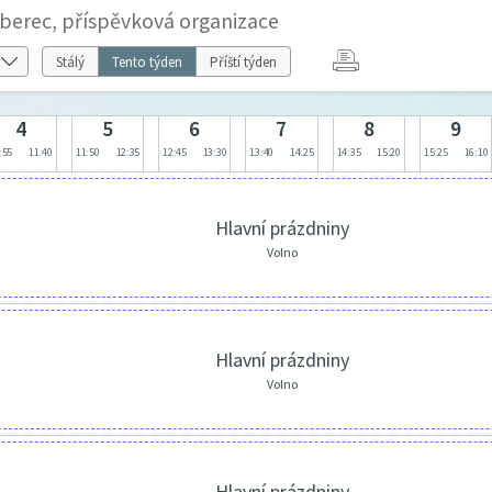
iberec, příspěvková organizace
Stálý
Tento týden
Příští týden
4
5
6
7
8
9
:55
11:40
11:50
12:35
12:45
13:30
13:40
14:25
14:35
15:20
15:25
16:10
Hlavní prázdniny
Volno
Hlavní prázdniny
Volno
Hlavní prázdniny