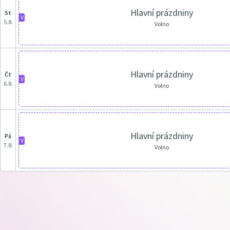
Hlavní prázdniny
st
V
5.8.
Volno
Hlavní prázdniny
čt
V
6.8.
Volno
Hlavní prázdniny
pá
V
7.8.
Volno