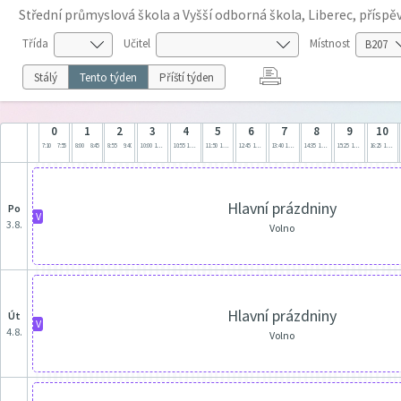
Střední průmyslová škola a Vyšší odborná škola, Liberec, přísp
Třída
Učitel
Místnost
Stálý
Tento týden
Příští týden
0
1
2
3
4
5
6
7
8
9
10
7:10
7:55
8:00
8:45
8:55
9:40
10:00
10:45
10:55
11:40
11:50
12:35
12:45
13:30
13:40
14:25
14:35
15:20
15:25
16:10
16:25
17:10
Hlavní prázdniny
po
V
3.8.
Volno
Hlavní prázdniny
út
V
4.8.
Volno