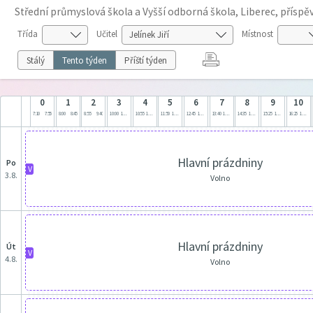
Střední průmyslová škola a Vyšší odborná škola, Liberec, přísp
Třída
Učitel
Místnost
Stálý
Tento týden
Příští týden
0
1
2
3
4
5
6
7
8
9
10
7:10
7:55
8:00
8:45
8:55
9:40
10:00
10:45
10:55
11:40
11:50
12:35
12:45
13:30
13:40
14:25
14:35
15:20
15:25
16:10
16:25
17:10
Hlavní prázdniny
po
V
3.8.
Volno
Hlavní prázdniny
út
V
4.8.
Volno