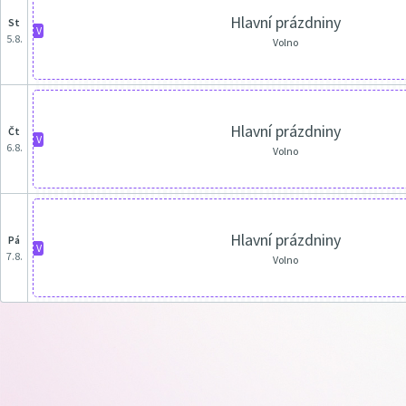
Hlavní prázdniny
st
V
5.8.
Volno
Hlavní prázdniny
čt
V
6.8.
Volno
Hlavní prázdniny
pá
V
7.8.
Volno