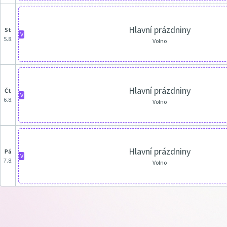
Hlavní prázdniny
st
V
5.8.
Volno
Hlavní prázdniny
čt
V
6.8.
Volno
Hlavní prázdniny
pá
V
7.8.
Volno