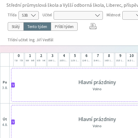
Střední průmyslová škola a Vyšší odborná škola, Liberec, přísp
Třída
Učitel
Místnost
Stálý
Tento týden
Příští týden
Třídní učitel: Ing. Jiří Vestfál
0
1
2
3
4
5
6
7
8
9
10
7:10
7:55
8:00
8:45
8:55
9:40
10:00
10:45
10:55
11:40
11:50
12:35
12:45
13:30
13:40
14:25
14:35
15:20
15:25
16:10
16:25
17:10
Hlavní prázdniny
po
V
3.8.
Volno
Hlavní prázdniny
út
V
4.8.
Volno