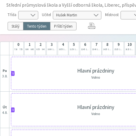
Střední průmyslová škola a Vyšší odborná škola, Liberec, přísp
Třída
Učitel
Místnost
Stálý
Tento týden
Příští týden
0
1
2
3
4
5
6
7
8
9
10
7:10
7:55
8:00
8:45
8:55
9:40
10:00
10:45
10:55
11:40
11:50
12:35
12:45
13:30
13:40
14:25
14:35
15:20
15:25
16:10
16:25
17:10
Hlavní prázdniny
po
V
3.8.
Volno
Hlavní prázdniny
út
V
4.8.
Volno