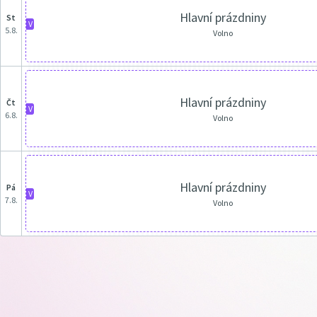
Hlavní prázdniny
st
V
5.8.
Volno
Hlavní prázdniny
čt
V
6.8.
Volno
Hlavní prázdniny
pá
V
7.8.
Volno